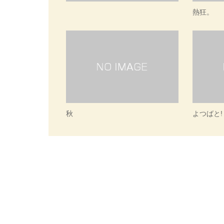
熱狂。
秋
よつばと!