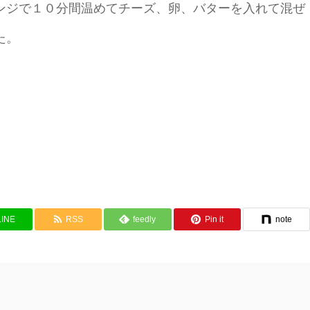
ンジで１０分間温めてチーズ、卵、バターを入れて混ぜ
た。
LINE
RSS
feedly
Pin it
note