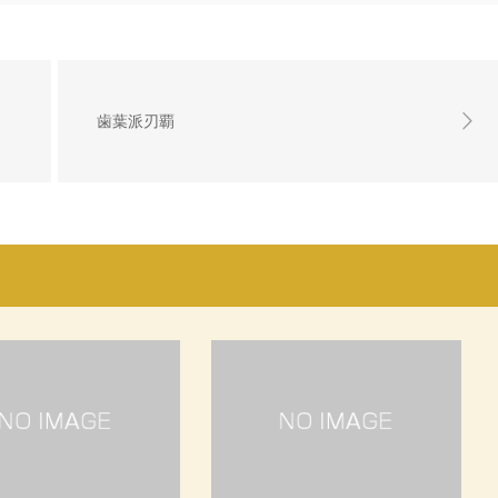
歯葉派刃覇