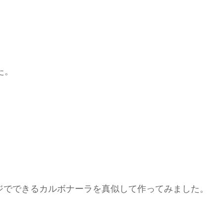
た。
。
レンジでできるカルボナーラを真似して作ってみました。