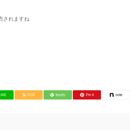
売されますね
LINE
RSS
feedly
Pin it
note