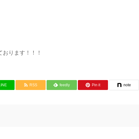
ております！！！
LINE
RSS
feedly
Pin it
note