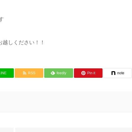
ます
けてお越しください！！
LINE
RSS
feedly
Pin it
note