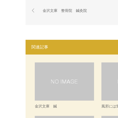
金沢文庫 整骨院 鍼灸院
関連記事
金沢文庫 鍼
風邪には