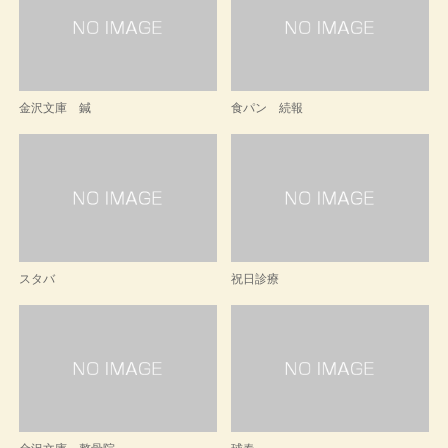
金沢文庫 鍼
食パン 続報
スタバ
祝日診療