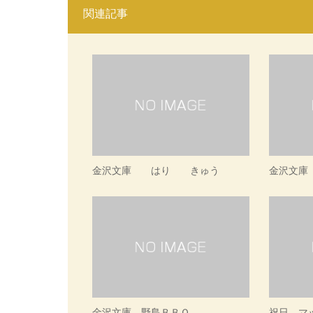
関連記事
金沢文庫 はり きゅう
金沢文庫
金沢文庫 野島ＢＢＱ
祝日 マ