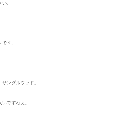
さい。
クです。
、サンダルウッド。
良いですねぇ。