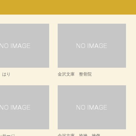
 はり
金沢文庫 整骨院
ッサージ
金沢文庫 捻挫 挫傷