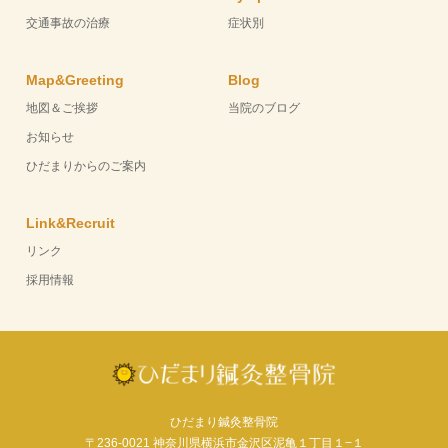
交通事故の治療
症状別
Map&Greeting
Blog
地図＆ご挨拶
当院のブログ
お知らせ
ひだまりからのご案内
Link&Recruit
リンク
採用情報
ひだまり鍼灸整骨院
〒236-0021 神奈川県横浜市金沢区泥亀１丁目１−１