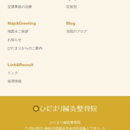
交通事故の治療
症状別
Map&Greeting
Blog
地図＆ご挨拶
当院のブログ
お知らせ
ひだまりからのご案内
Link&Recruit
リンク
採用情報
ひだまり鍼灸整骨院
〒236-0021 神奈川県横浜市金沢区泥亀１丁目１−１