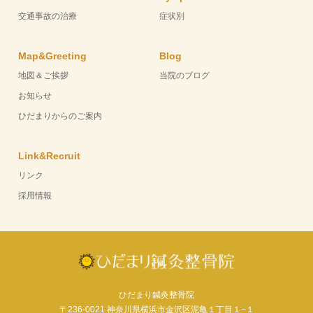
交通事故の治療
症状別
Map&Greeting
Blog
地図＆ご挨拶
当院のブログ
お知らせ
ひだまりからのご案内
Link&Recruit
リンク
採用情報
ひだまり鍼灸整骨院
〒236-0021 神奈川県横浜市金沢区泥亀１丁目１−１