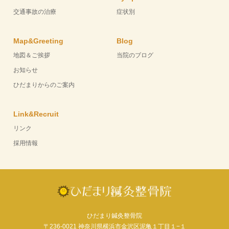
交通事故の治療
症状別
Map&Greeting
Blog
地図＆ご挨拶
当院のブログ
お知らせ
ひだまりからのご案内
Link&Recruit
リンク
採用情報
ひだまり鍼灸整骨院
〒236-0021 神奈川県横浜市金沢区泥亀１丁目１−１