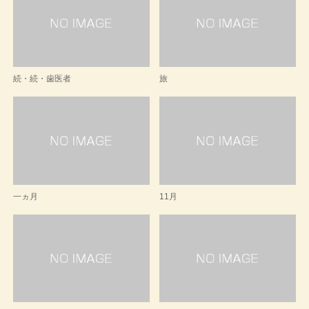
続・続・歯医者
旅
一ヵ月
11月