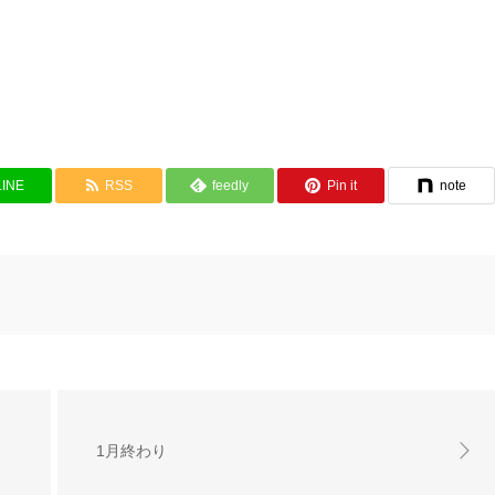
LINE
RSS
feedly
Pin it
note
1月終わり