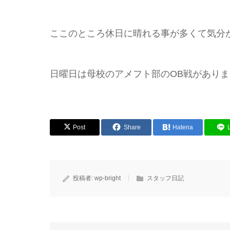
ここのところ休日に晴れる事が多くて気分が
日曜日は母校のアメフト部のOB戦があり
Post
Share
Hatena
投稿者:
wp-bright
スタッフ日記