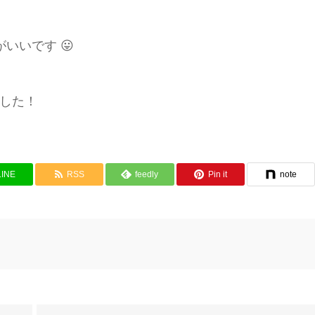
いいです 😛
ました！
LINE
RSS
feedly
Pin it
note