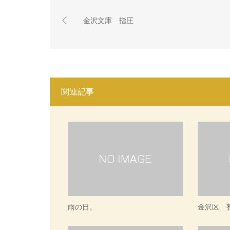
金沢文庫 指圧
関連記事
雨の日。
金沢区 