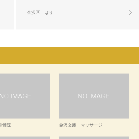
金沢区 はり
整骨院
金沢文庫 マッサージ