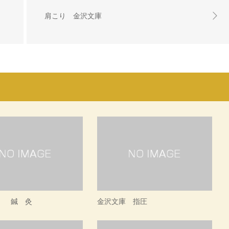
肩こり 金沢文庫
 鍼 灸
金沢文庫 指圧