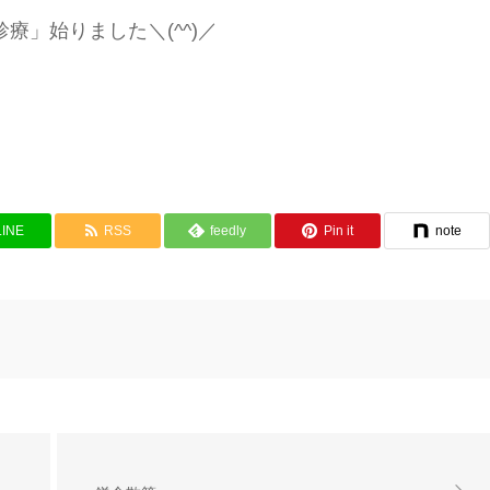
療」始りました＼(^^)／
LINE
RSS
feedly
Pin it
note