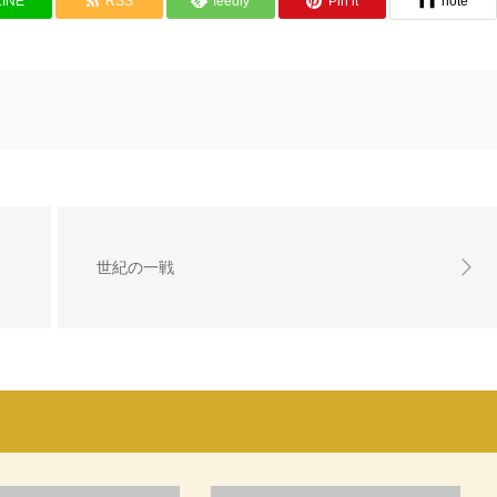
LINE
RSS
feedly
Pin it
note
世紀の一戦