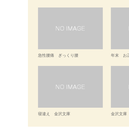
急性腰痛 ぎっくり腰
年末 お
寝違え 金沢文庫
金沢文